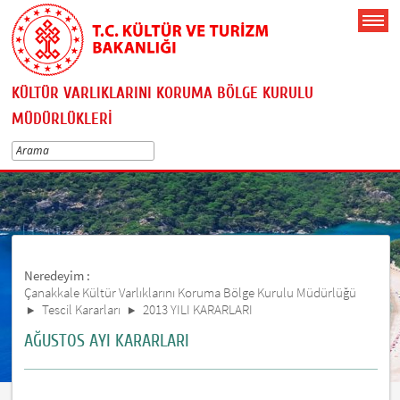
KÜLTÜR VARLIKLARINI KORUMA BÖLGE KURULU
MÜDÜRLÜKLERİ
Neredeyim :
Çanakkale Kültür Varlıklarını Koruma Bölge Kurulu Müdürlüğü
Tescil Kararları
2013 YILI KARARLARI
AĞUSTOS AYI KARARLARI