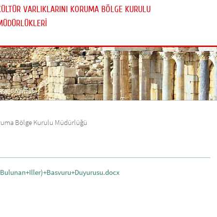
KÜLTÜR VARLIKLARINI KORUMA BÖLGE KURULU
MÜDÜRLÜKLERİ
 Koruma Bölge Kurulu Müdürlüğü
Bulunan+Iller)+Basvuru+Duyurusu.docx