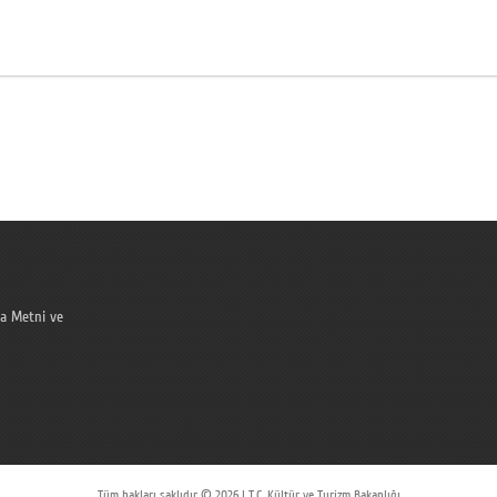
a Metni ve
Tüm hakları saklıdır © 2026 | T.C. Kültür ve Turizm Bakanlığı