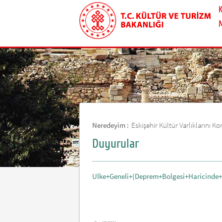
Neredeyim :
Eskişehir Kültür Varlıklarını
Duyurular
Ulke+Geneli+(Deprem+Bolgesi+Haricinde+