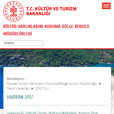
KÜLTÜR VARLIKLARINI KORUMA BÖLGE KURULU
MÜDÜRLÜKLERİ
Neredeyim :
Kocaeli Kültür Varlıklarını Koruma Bölge Kurulu Müdürlüğü
Tescil Kararları
2017 YILI
HAZİRAN 2017
Sakarya İli, Söğütlü İlçesi, Mağara Mahallesi, Kırmızı Tepe