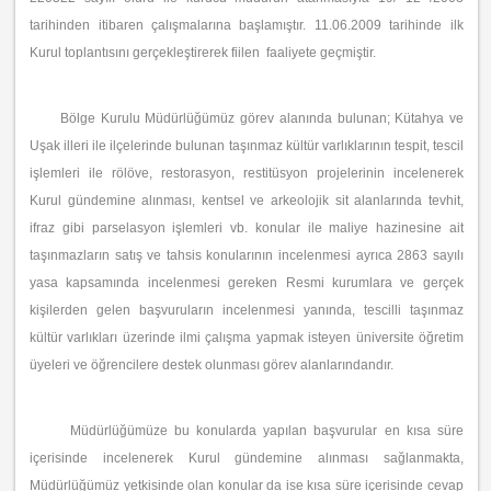
tarihinden itibaren çalışmalarına başlamıştır. 11.06.2009 tarihinde ilk
Kurul toplantısını gerçekleştirerek fiilen faaliyete geçmiştir.
Bölge Kurulu Müdürlüğümüz görev alanında bulunan; Kütahya ve
Uşak illeri ile ilçelerinde bulunan taşınmaz kültür varlıklarının tespit, tescil
işlemleri ile rölöve, restorasyon, restitüsyon projelerinin incelenerek
Kurul gündemine alınması, kentsel ve arkeolojik sit alanlarında tevhit,
ifraz gibi parselasyon işlemleri vb. konular ile maliye hazinesine ait
taşınmazların satış ve tahsis konularının incelenmesi ayrıca 2863 sayılı
yasa kapsamında incelenmesi gereken Resmi kurumlara ve gerçek
kişilerden gelen başvuruların incelenmesi yanında, tescilli taşınmaz
kültür varlıkları üzerinde ilmi çalışma yapmak isteyen üniversite öğretim
üyeleri ve öğrencilere destek olunması görev alanlarındandır.
Müdürlüğümüze bu konularda yapılan başvurular en kısa süre
içerisinde incelenerek Kurul gündemine alınması sağlanmakta,
Müdürlüğümüz yetkisinde olan konular da ise kısa süre içerisinde cevap