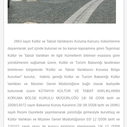
2863 sayılı Kültür ve Tabiat Varlıklarını Koruma Kanunu hükümlerine
dayanılarak; yurt içinde bulunan ve bu kanun kapsamına giren Taşınmaz
Kültür ve Tabiat Varlıkları ile ilgili hizmetlerin bilimsel esaslara göre
yürütülmesini sağlamak üzere, Kültür ve Turizm Bakanlığı tarafından
belirlenen bölgelerde "Kültür ve Tabiat Varlıklarını Koruma Bölge
Kurulları" kurulur, hükmü gereği Kültür ve Turizm Bakanlığı Kültür
Varlıkları ve Müzeler Genel Müdürlüğüne bağlı olarak faaliyette
bulunmak üzere KÜTAHYA KÜLTÜR VE TABİAT VARLIKLARINI
KORUMA BÖLGE KURULU MÜDÜRLÜĞÜ 18/ 08 /2008 tarih ve
2008/14072 sayılı Bakanlar Kurulu Kararının 28/ 08 /2008 tarih ve 26981
sayılı Resmi Gazetede yayımlanarak yürürlüğe girmesiyle kurulmuş ve
Kültür Varlıkları ve Müzeler Genel Müdürlüğünün 03/ 12 /2008 tarih ve
220322 sayılı oluru ile kurucu müdürün atanmasıyla 19/ 12 /2008