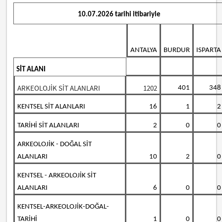
10.07.2026 tarihi itibariyle
ANTALYA
BURDUR
ISPARTA
SİT ALANI
ARKEOLOJİK SİT ALANLARI
1202
401
348
KENTSEL SİT ALANLARI
16
1
2
TARİHİ SİT ALANLARI
2
0
0
ARKEOLOJİK - DOĞAL SİT
ALANLARI
10
2
0
KENTSEL - ARKEOLOJİK SİT
ALANLARI
6
0
0
KENTSEL-ARKEOLOJİK-DOĞAL-
TARİHİ
1
0
0