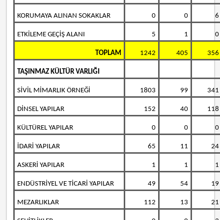
KORUMAYA ALINAN SOKAKLAR
0
0
6
ETKİLEME GEÇİŞ ALANI
5
1
0
TOPLAM
1242
405
356
TAŞINMAZ KÜLTÜR VARLIĞI
SİVİL MİMARLIK ÖRNEĞİ
1803
99
341
DİNSEL YAPILAR
152
40
118
KÜLTÜREL YAPILAR
0
0
0
İDARİ YAPILAR
65
11
24
ASKERİ YAPILAR
1
1
1
ENDÜSTRİYEL VE TİCARİ YAPILAR
49
54
19
MEZARLIKLAR
112
13
21