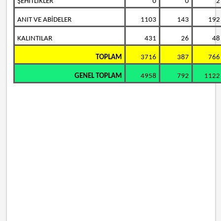
ŞEHİTLİKLER
0
0
2
ANIT VE ABİDELER
1103
143
192
KALINTILAR
431
26
48
TOPLAM
3716
387
766
GENEL TOPLAM
4958
792
1122