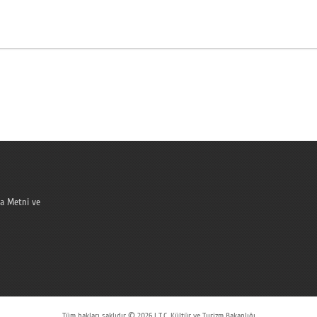
a Metni ve
Tüm hakları saklıdır © 2026 | T.C. Kültür ve Turizm Bakanlığı