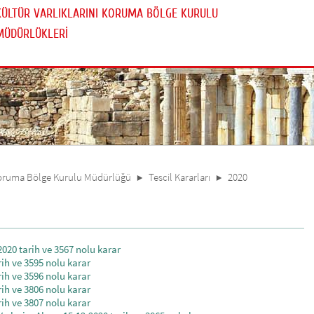
KÜLTÜR VARLIKLARINI KORUMA BÖLGE KURULU
MÜDÜRLÜKLERİ
 Koruma Bölge Kurulu Müdürlüğü
Tescil Kararları
2020
1.2020 tarih ve 3567 nolu karar
arih ve 3595 nolu karar
arih ve 3596 nolu karar
arih ve 3806 nolu karar
arih ve 3807 nolu karar