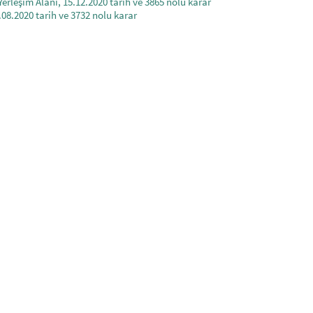
k Yerleşim Alanı, 15.12.2020 tarih ve 3865 nolu karar
.08.2020 tarih ve 3732 nolu karar