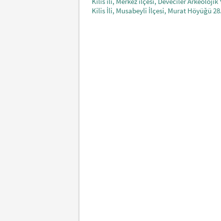
Kilis ili, Merkez ilçesi, Deveciler Arkeoloji
Kilis İli, Musabeyli İlçesi, Murat Höyüğü 28