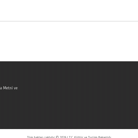
a Metni ve
Tüm hakları saklıdır © 2026 | T.C. Kültür ve Turizm Bakanlığı