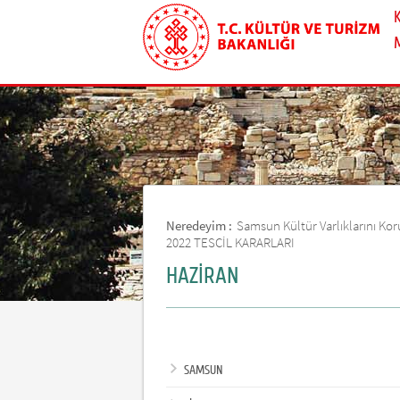
Neredeyim :
Samsun Kültür Varlıklarını K
2022 TESCİL KARARLARI
HAZİRAN
SAMSUN