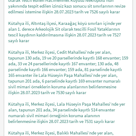
olarak Tescil edilen Hacımehmet Kuyusu Nekropolü’nün
yakınında tespit edilen izinsiz kazı sonucu sit sınırlarının revize
edilmesi istemine ilişkin 28.07.2023 tarih ve 7526 sayılı karar
Kütahya ili, Altıntaş ilçesi, Karaağaç köyü sınırları içinde yer
alan 1. derece Arkeolojik Sit olarak tescilli Fosil Yataklarının
tescil kaydının kaldırılmasına ilişkin 28.07.2023 tarih ve 7527
sayılı karar
Kütahya ili, Merkez ilçesi, Cedit Mahallesi’nde yer alan,
tapunun 130 ada, 19 ve 20 parsellerinde kayıtlı 168 envanter; 159
ada, 33 ve 24 parsellerinde kayıtlı 167 envanter; 130 ada, 48
parselinde kayıtlı 166 envanter; 159 ada, 81 parselinde kayıtlı
165 envanter ile Lala Hüseyin Paşa Mahallesi’nde yer alan,
tapunun 201 ada, 6 parselinde kayıtlı 169 envanter numaralı
sivil mimari örneklerin koruma alanlarının belirlenmesine
ilişkin 28.07.2023 tarih ve 7530 sayılı karar
Kütahya ili, Merkez ilçesi, Lala Hüseyin Paşa Mahallesi’nde yer
alan, tapunun 201 ada, 34 parselinde kayıtlı 514 envanter
numaralı sivil mimari örneğinin koruma alanının
belirlenmesine ilişkin 28.07.2023 tarih ve 7531 sayılı karar
Kütahya ili, Merkez ilçesi, Balıklı Mahallesi’nde yer alan,