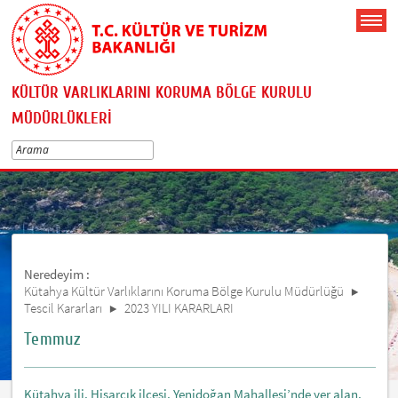
KÜLTÜR VARLIKLARINI KORUMA BÖLGE KURULU
MÜDÜRLÜKLERİ
Neredeyim :
Kütahya Kültür Varlıklarını Koruma Bölge Kurulu Müdürlüğü
Tescil Kararları
2023 YILI KARARLARI
Temmuz
Kütahya ili, Hisarcık ilçesi, Yenidoğan Mahallesi’nde yer alan,