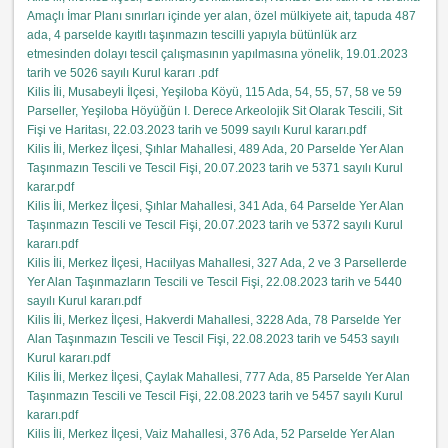
Amaçlı İmar Planı sınırları içinde yer alan, özel mülkiyete ait, tapuda 487
ada, 4 parselde kayıtlı taşınmazın tescilli yapıyla bütünlük arz
etmesinden dolayı tescil çalışmasının yapılmasına yönelik, 19.01.2023
tarih ve 5026 sayılı Kurul kararı .pdf
Kilis İli, Musabeyli İlçesi, Yeşiloba Köyü, 115 Ada, 54, 55, 57, 58 ve 59
Parseller, Yeşiloba Höyüğün I. Derece Arkeolojik Sit Olarak Tescili, Sit
Fişi ve Haritası, 22.03.2023 tarih ve 5099 sayılı Kurul kararı.pdf
Kilis İli, Merkez İlçesi, Şıhlar Mahallesi, 489 Ada, 20 Parselde Yer Alan
Taşınmazın Tescili ve Tescil Fişi, 20.07.2023 tarih ve 5371 sayılı Kurul
karar.pdf
Kilis İli, Merkez İlçesi, Şıhlar Mahallesi, 341 Ada, 64 Parselde Yer Alan
Taşınmazın Tescili ve Tescil Fişi, 20.07.2023 tarih ve 5372 sayılı Kurul
kararı.pdf
Kilis İli, Merkez İlçesi, Hacıilyas Mahallesi, 327 Ada, 2 ve 3 Parsellerde
Yer Alan Taşınmazların Tescili ve Tescil Fişi, 22.08.2023 tarih ve 5440
sayılı Kurul kararı.pdf
Kilis İli, Merkez İlçesi, Hakverdi Mahallesi, 3228 Ada, 78 Parselde Yer
Alan Taşınmazın Tescili ve Tescil Fişi, 22.08.2023 tarih ve 5453 sayılı
Kurul kararı.pdf
Kilis İli, Merkez İlçesi, Çaylak Mahallesi, 777 Ada, 85 Parselde Yer Alan
Taşınmazın Tescili ve Tescil Fişi, 22.08.2023 tarih ve 5457 sayılı Kurul
kararı.pdf
Kilis İli, Merkez İlçesi, Vaiz Mahallesi, 376 Ada, 52 Parselde Yer Alan