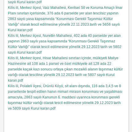
sayılı Kurul kararı.pdf
Kilis i
li, Merkez ilçesi, Vaiz Mahallesi, Kentsel Sit ve Koruma Amaçlı İmar
Planı sınırları içerisinde, 376 ada 6 parselde yer alan tescilsiz yapının
2863 sayılı yasa kapsamında “Korunması Gerekli Taşınmaz Kültür
Varlığı” olarak tescil edilmesine yönelik 22.11.2023.tarih ve 5656 sayılı
Kurul kararı
.pdf
Kilis i
li, Merkez ilçesi, Nurettin Mahallesi, 402 ada 40 parselde yer alan
yapının 2863 sayılı yasa kapsamında “Korunması Gerekli Taşınmaz
Kültür Varlığı” olarak tescil edilmesine yönelik 29.12.2023 tarih ve 5802
sayılı Kurul kararı
.pdf
Kilis ili, Merkez ilçesi, Hisar Mahallesi sınırları içinde, mülkiyeti Maliye
Hazinesine ait 108 ada 1 parsel ve özel mülkiyete ait 128 ada 22
parselde kaçak kazı sonucu ortaya çıkan mozaikli alanın taşınmaz kültür
varlığı olarak tesciline yönelik 29.12.2023 tarih ve 5807 sayılı Kurul
kararı
.pdf
Kilis ili, Polateli ilçesi, Ürünlü Köyü, sit alanı dışında, 116 ada 3,4,5 ve 8
parsellerde tespit edilen hanın mimari mirasın korunması ve yaşatılması
amacıyla, 2863 sayılı Kanunun 6. maddesi uyarınca korunması gerekli
taşınmaz kültür varlığı olarak tescil edilmesine yönelik 29.12.2023 tarih
ve 5809 sayılı Kurul kararı
.pdf