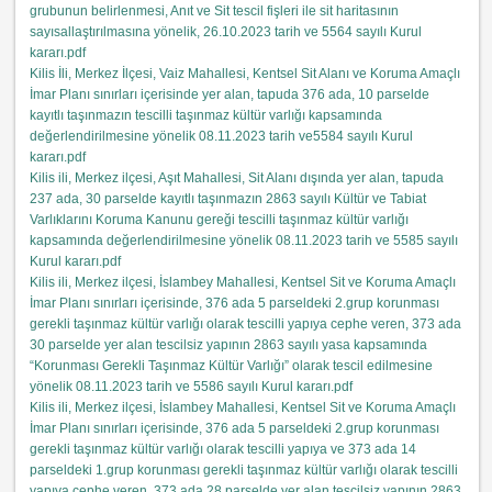
grubunun belirlenmesi, Anıt ve Sit tescil fişleri ile sit haritasının
sayısallaştırılmasına yönelik, 26.10.2023 tarih ve 5564 sayılı Kurul
kararı.pdf
Kilis İli, Merkez İlçesi, Vaiz Mahallesi, Kentsel Sit Alanı ve Koruma Amaçlı
İmar Planı sınırları içerisinde yer alan, tapuda 376 ada, 10 parselde
kayıtlı taşınmazın tescilli taşınmaz kültür varlığı kapsamında
değerlendirilmesine yönelik 08.11.2023 tarih ve5584 sayılı Kurul
kararı.pdf
Kilis ili, Merkez ilçesi, Aşıt Mahallesi, Sit Alanı dışında yer alan, tapuda
237 ada, 30 parselde kayıtlı taşınmazın 2863 sayılı Kültür ve Tabiat
Varlıklarını Koruma Kanunu gereği tescilli taşınmaz kültür varlığı
kapsamında değerlendirilmesine yönelik 08.11.2023 tarih ve 5585 sayılı
Kurul kararı.pdf
Kilis ili, Merkez ilçesi, İslambey Mahallesi, Kentsel Sit ve Koruma Amaçlı
İmar Planı sınırları içerisinde, 376 ada 5 parseldeki 2.grup korunması
gerekli taşınmaz kültür varlığı olarak tescilli yapıya cephe veren, 373 ada
30 parselde yer alan tescilsiz yapının 2863 sayılı yasa kapsamında
“Korunması Gerekli Taşınmaz Kültür Varlığı” olarak tescil edilmesine
yönelik 08.11.2023 tarih ve 5586 sayılı Kurul kararı.pdf
Kilis ili, Merkez ilçesi, İslambey Mahallesi, Kentsel Sit ve Koruma Amaçlı
İmar Planı sınırları içerisinde, 376 ada 5 parseldeki 2.grup korunması
gerekli taşınmaz kültür varlığı olarak tescilli yapıya ve 373 ada 14
parseldeki 1.grup korunması gerekli taşınmaz kültür varlığı olarak tescilli
yapıya cephe veren, 373 ada 28 parselde yer alan tescilsiz yapının 2863