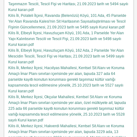
Taşınmazın Tescili, Tescil Fişi ve Haritası, 21.09.2023 tarih ve 5494 sayılı
Kurul kararı.pdf
Kilis İli, Polateli İlçesi, Ravanda (Belenözü) Köyü, 101 Ada, 45 Parselde
Yer Alan Ravanda Kalesi'nin Sit Haritasının Sayısallaştırılması ve Tescil
Fişinin Güncellenmesi, 21.09.2023 tarih ve 5495 sayılı Kurul kararı.pdf
Kilis İli, Elbeyli İlçesi, Havuzluçam Köyü, 191 Ada, 1 Parselde Yer Alan
Yapı Kalıntısının Tescili ve Tescil Fişi, 21.09.2023 tarih ve 5498 sayılı
Kurul kararı.pdf
Kilis İli, Elbeyli İlçesi, Havuzluçam Köyü, 162 Ada, 2 Parselde Yer Alan
Mescidin Tescili, Tescil Fişi ve Haritası, 21.09.2023 tarih ve 5499 sayılı
Kurul kararı.pdf
Kilis İli, Merkez İlçesi, Hacıilyas Mahallesi, Kentsel Sit Alanı ve Koruma
Amaçlı İmar Planı sınırları içerisinde yer alan, tapuda 327 ada 64
parselde kayıtlı konutun korunması gerekli taşınmaz kültür varlığı
kapsamında tescil edilmesine yönelik, 25.10.2023 tarih ve 5527 sayılı
Kurul kararı
.pdf
Kilis İli, Merkez İlçesi, Okçular Mahallesi, Kentsel Sit Alanı ve Koruma
Amaçlı İmar Planı sınırları içerisinde yer alan, özel mülkiyete ait, tapuda
225 ada 66 parselde kayıtlı konutun korunması gerekli taşınmaz kültür
varlığı kapsamında tescil edilmesine yönelik, 25.10.2023 tarih ve 5528
sayılı Kurul kararı.pdf
Kilis ili, Merkez ilçesi, Hakverdi Mahallesi, Kentsel Sit Alanı ve Koruma
Amaçlı İmar Planı sınırları içerisinde yer alan, tapuda 3229 ada, 13