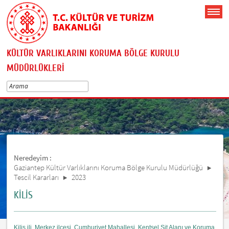
KÜLTÜR VARLIKLARINI KORUMA BÖLGE KURULU
MÜDÜRLÜKLERİ
Neredeyim :
Gaziantep Kültür Varlıklarını Koruma Bölge Kurulu Müdürlüğü
Tescil Kararları
2023
KİLİS
Kilis ili, Merkez ilçesi, Cumhuriyet Mahallesi, Kentsel Sit Alanı ve Koruma