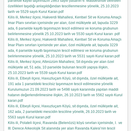
parselde kayıtlı taşınmazın 2863 sayılı yasanın 6. Maddesinde belirtilen
özellikleri taşıdığı anlaşıldığından tescillenmesine yönelik, 25.10.2023
tarih ve 5529 sayılı Kurul Kararı.pdf
Kilis ili, Merkez ilçesi, Hakverdi Mahallesi, Kentsel Sit ve Koruma Amaçlı
İmar Planı sınırları içerisinde yer alan, özel mülkiyete ait, tapuda 3229
ada, 6 parselde kayıtlı taşınmazın tescil edilmesi ve koruma grubunun
belirlenmesine yönelik 25.10.2023 tarih ve 5530 sayılı Kurul kararı .pdf
Kilis ili, Merkez ilçesi, Hakverdi Mahallesi, Kentsel Sit ve Koruma Amaçlı
İmar Planı sınırları içerisinde yer alan, özel mülkiyete ait, tapuda 3229
ada, 4 parselde kayıtlı taşınmazın tescil edilmesi ve koruma grubunun
belirlenmesine yönelik, 25.10.2023 tarih ve 5531 sayılı Kurul kararı.pdf
Kilis ili, Merkez ilçesi, Altınüzüm Mahallesi, Sit dışında yer alan özel
mülkiyete ait, 51 ada, 10 parselde bulunan tescilli yapıya ilişkin,
25.10.2023 tarih ve 5539 sayılı Kurul kararı.pdf
Kilis ili, Elbeyli ilçesi, Havuzluçam Köyü, sit dışında, özel mülkiyete ait,
191 ada 1 parseldeki tescilsiz taşınmazın tescil edilmesine yönelik
Kurulumuzun 21.09.2023 tarih ve 5498 sayılı kararında yapılan maddi
hatanın değerlendirilmesine ilişkin, 26.10.2023 tarih ve 5562 sayılı Kurul
kararı.pdf
Kilis ili, Elbeyli ilçesi, Havuzluçam Köyü, sit dışında, özel mülkiyete ait,
162 ada, 2 parseldeki mescidin tesciline yönelik, 26.10.2023 tarih ve
5563 sayılı Kurul kararı.pdf
Kilis ili, Polateli ilçesi, Ravanda (Belenözü) köyü sınırları içerisinde, I. ve
III. Derece Arkeolojik Sit alanında yer alan Ravanda Kalesi’nin tescil