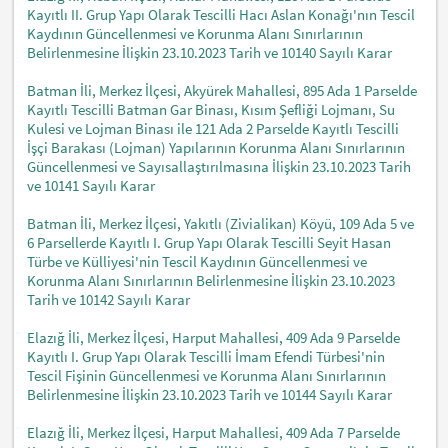
Kayıtlı II. Grup Yapı Olarak Tescilli Hacı Aslan Konağı'nın Tescil
Kaydının Güncellenmesi ve Korunma Alanı Sınırlarının
Belirlenmesine İlişkin 23.10.2023 Tarih ve 10140 Sayılı Karar
Batman İli, Merkez İlçesi, Akyürek Mahallesi, 895 Ada 1 Parselde
Kayıtlı Tescilli Batman Gar Binası, Kısım Şefliği Lojmanı, Su
Kulesi ve Lojman Binası ile 121 Ada 2 Parselde Kayıtlı Tescilli
İşçi Barakası (Lojman) Yapılarının Korunma Alanı Sınırlarının
Güncellenmesi ve Sayısallaştırılmasına İlişkin 23.10.2023 Tarih
ve 10141 Sayılı Karar
Batman İli, Merkez İlçesi, Yakıtlı (Zivialikan) Köyü, 109 Ada 5 ve
6 Parsellerde Kayıtlı I. Grup Yapı Olarak Tescilli Seyit Hasan
Türbe ve Külliyesi'nin Tescil Kaydının Güncellenmesi ve
Korunma Alanı Sınırlarının Belirlenmesine İlişkin 23.10.2023
Tarih ve 10142 Sayılı Karar
Elazığ İli, Merkez İlçesi, Harput Mahallesi, 409 Ada 9 Parselde
Kayıtlı I. Grup Yapı Olarak Tescilli İmam Efendi Türbesi'nin
Tescil Fişinin Güncellenmesi ve Korunma Alanı Sınırlarının
Belirlenmesine İlişkin 23.10.2023 Tarih ve 10144 Sayılı Karar
Elazığ İli, Merkez İlçesi, Harput Mahallesi, 409 Ada 7 Parselde