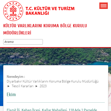
KÜLTÜR VARLIKLARINI KORUMA BÖLGE KURULU
MÜDÜRLÜKLERİ
Neredeyim :
Diyarbakır Kültür Varlıklarını Koruma Bölge Kurulu Müdürlüğü
Tescil Kararları
2023
Ekim
Elazığ İli, Keban İlçesi, Kallar Mahallesi, 118 Ada 1 Parselde