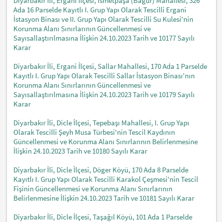
Diyarbakır İli, Ergani İlçesi, İsmetpaşa (Bagür) Mahallesi, 326
Ada 16 Parselde Kayıtlı I. Grup Yapı Olarak Tescilli Ergani
İstasyon Binası ve II. Grup Yapı Olarak Tescilli Su Kulesi'nin
Korunma Alanı Sınırlarının Güncellenmesi ve
Sayısallaştırılmasına İlişkin 24.10.2023 Tarih ve 10177 Sayılı
Karar
Diyarbakır İli, Ergani İlçesi, Sallar Mahallesi, 170 Ada 1 Parselde
Kayıtlı I. Grup Yapı Olarak Tescilli Sallar İstasyon Binası'nın
Korunma Alanı Sınırlarının Güncellenmesi ve
Sayısallaştırılmasına İlişkin 24.10.2023 Tarih ve 10179 Sayılı
Karar
Diyarbakır İli, Dicle İlçesi, Tepebaşı Mahallesi, I. Grup Yapı
Olarak Tescilli Şeyh Musa Türbesi'nin Tescil Kaydının
Güncellenmesi ve Korunma Alanı Sınırlarının Belirlenmesine
İlişkin 24.10.2023 Tarih ve 10180 Sayılı Karar
Diyarbakır İli, Dicle İlçesi, Döger Köyü, 170 Ada 8 Parselde
Kayıtlı I. Grup Yapı Olarak Tescilli Karakol Çeşmesi'nin Tescil
Fişinin Güncellenmesi ve Korunma Alanı Sınırlarının
Belirlenmesine İlişkin 24.10.2023 Tarih ve 10181 Sayılı Karar
Diyarbakır İli, Dicle İlçesi, Taşağıl Köyü, 101 Ada 1 Parselde