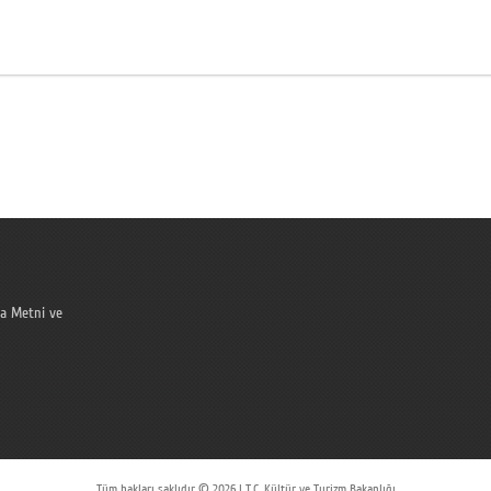
a Metni ve
Tüm hakları saklıdır © 2026 | T.C. Kültür ve Turizm Bakanlığı