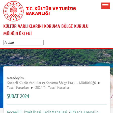
KÜLTÜR VARLIKLARINI KORUMA BÖLGE KURULU
MÜDÜRLÜKLERİ
Neredeyim :
Kocaeli Kültür Varlıklarını Koruma Bölge Kurulu Müdürlüğü
Tescil Kararları
2024 Yılı Tescil Kararları
ŞUBAT 2024
Kocaeli İli, İzmit İlçesi, Cedit Mahallesi, 7673 ada 1 parselin