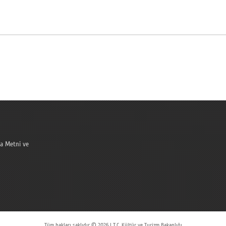
a Metni ve
Tüm hakları saklıdır © 2026 | T.C. Kültür ve Turizm Bakanlığı