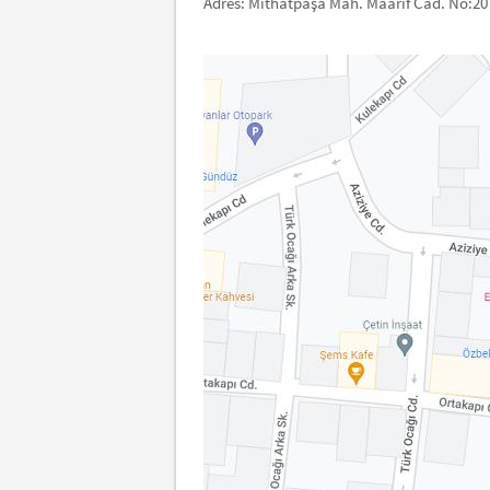
Adres: Mithatpaşa Mah. Maarif Cad. No:2