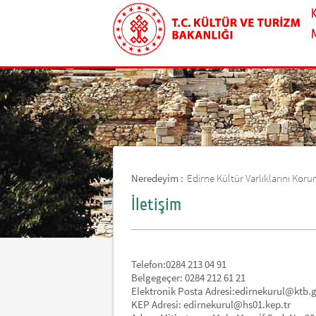
Neredeyim :
Edirne Kültür Varlıklarını Ko
İletişim
Telefon:0284 213 04 91
Belgegeçer: 0284 212 61 21
Elektronik Posta Adresi:edirnekurul@ktb.g
KEP Adresi: edirnekurul@hs01.kep.tr