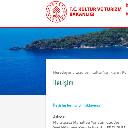
Neredeyim :
Erzurum Kültür Varlıklarını 
İletişim
İletişim formu için tıklayınız
Adres:
Muratpaşa Mahallesi Yönetim Caddesi
Yeni Hükümet Konağı Kat: 5 ERZURUM