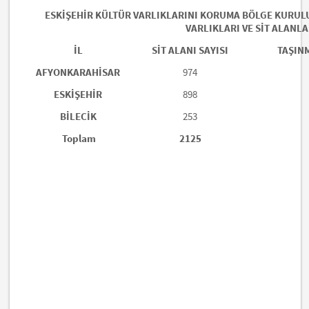
ESKİŞEHİR KÜLTÜR VARLIKLARINI KORUMA BÖLGE KURU
VARLIKLARI VE SİT ALANLA
İL
SİT ALANI SAYISI
TAŞINM
AFYONKARAHİSAR
974
ESKİŞEHİR
898
BİLECİK
253
Toplam
2125