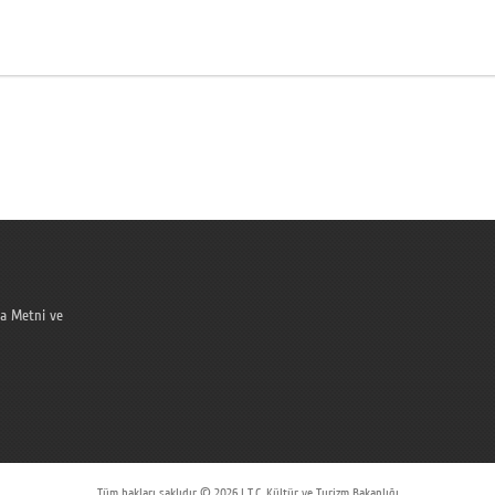
a Metni ve
Tüm hakları saklıdır © 2026 | T.C. Kültür ve Turizm Bakanlığı