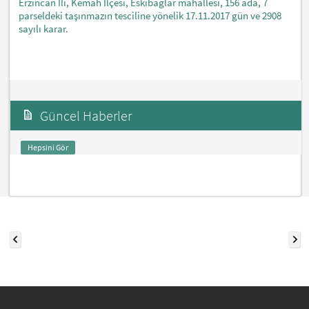
Erzincan İli, Kemah İlçesi, Eskibağlar mahallesi, 156 ada, 7
parseldeki taşınmazın tesciline yönelik 17.11.2017 gün ve 2908
sayılı karar.
Güncel Haberler
Hepsini Gör