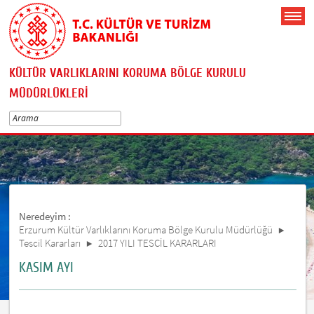
KÜLTÜR VARLIKLARINI KORUMA BÖLGE KURULU
MÜDÜRLÜKLERİ
Neredeyim :
Erzurum Kültür Varlıklarını Koruma Bölge Kurulu Müdürlüğü
Tescil Kararları
2017 YILI TESCİL KARARLARI
KASIM AYI