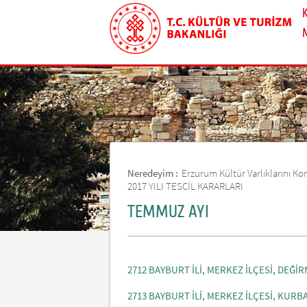
Neredeyim :
Erzurum Kültür Varlıklarını 
2017 YILI TESCİL KARARLARI
TEMMUZ AYI
2712 BAYBURT İLİ, MERKEZ İLÇESİ, DEĞİR
2713 BAYBURT İLİ, MERKEZ İLÇESİ, KUR