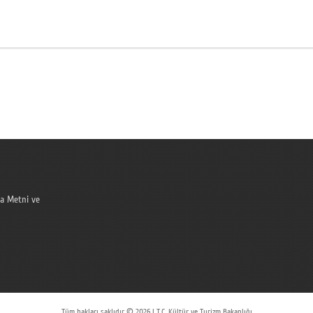
a Metni ve
Tüm hakları saklıdır © 2026 | T.C. Kültür ve Turizm Bakanlığı