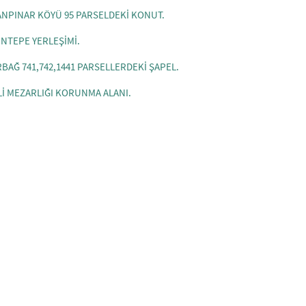
BANPINAR KÖYÜ 95 PARSELDEKİ KONUT.
INTEPE YERLEŞİMİ.
RBAĞ 741,742,1441 PARSELLERDEKİ ŞAPEL.
ALİ MEZARLIĞI KORUNMA ALANI.