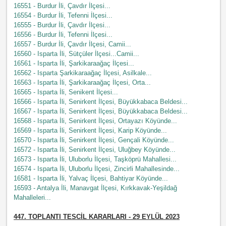
16551 - Burdur İli, Çavdır İlçesi...
16554 - Burdur İli, Tefenni İlçesi...
16555 - Burdur İli, Çavdır İlçesi...
16556 - Burdur İli, Tefenni İlçesi...
16557 - Burdur İli, Çavdır İlçesi, Camii...
16560 - Isparta İli, Sütçüler İlçesi...Camii...
16561 - Isparta İli, Şarkikaraağaç İlçesi...
16562 - Isparta Şarkikaraağaç İlçesi, Asilkale...
16563 - Isparta İli, Şarkikaraağaç İlçesi, Orta...
16565 - Isparta İli, Senikent İlçesi...
16566 - Isparta İli, Senirkent İlçesi, Büyükkabaca Beldesi...
16567 - Isparta İli, Senirkent İlçesi, Büyükkabaca Beldesi...
16568 - Isparta İli, Senirkent İlçesi, Ortayazı Köyünde...
16569 - Isparta İli, Senirkent İlçesi, Karip Köyünde...
16570 - Isparta İli, Senirkent İlçesi, Gençali Köyünde...
16572 - Isparta İli, Senirkent İlçesi, Uluğbey Köyünde...
16573 - Isparta İli, Uluborlu İlçesi, Taşköprü Mahallesi...
16574 - Isparta İli, Uluborlu İlçesi, Zincirli Mahallesinde...
16581 - Isparta İli, Yalvaç İlçesi, Bahtiyar Köyünde...
16593 - Antalya İli, Manavgat İlçesi, Kırkkavak-Yeşildağ
Mahalleleri...
447.
TOPLANTI TESCİL KARARLARI - 29 EYLÜL 2023