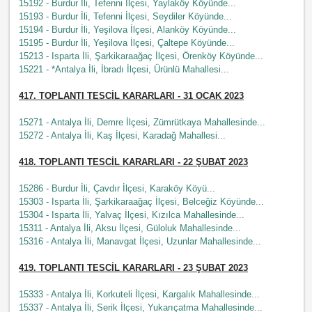
15192 - Burdur İli, Tefenni İlçesi, Yaylaköy Köyünde...
15193 - Burdur İli, Tefenni İlçesi, Seydiler Köyünde...
15194 - Burdur İli, Yeşilova İlçesi, Alanköy Köyünde...
15195 - Burdur İli, Yeşilova İlçesi, Çaltepe Köyünde...
15213 - Isparta İli, Şarkikaraağaç İlçesi, Örenköy Köyünde...
15221 - *Antalya İli, İbradı İlçesi, Ürünlü Mahallesi...
417. TOPLANTI TESCİL KARARLARI - 31 OCAK 2023
15271 - Antalya İli, Demre İlçesi, Zümrütkaya Mahallesinde...
15272 - Antalya İli, Kaş İlçesi, Karadağ Mahallesi...
418. TOPLANTI TESCİL KARARLARI - 22 ŞUBAT 2023
15286 - Burdur İli, Çavdır İlçesi, Karaköy Köyü...
15303 - Isparta İli, Şarkikaraağaç İlçesi, Belceğiz Köyünde...
15304 - Isparta İli, Yalvaç İlçesi, Kızılca Mahallesinde...
15311 - Antalya İli, Aksu İlçesi, Güloluk Mahallesinde...
15316 - Antalya İli, Manavgat İlçesi, Uzunlar Mahallesinde...
419. TOPLANTI TESCİL KARARLARI - 23 ŞUBAT 2023
15333 - Antalya İli, Korkuteli İlçesi, Kargalık Mahallesinde...
15337 - Antalya İli, Serik İlçesi, Yukarıçatma Mahallesinde...