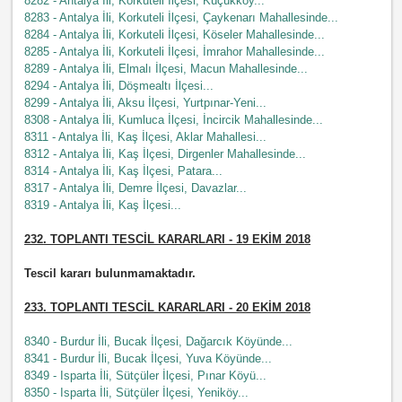
8282 - Antalya İli, Korkuteli İlçesi, Küçükköy...
8283 - Antalya İli, Korkuteli İlçesi, Çaykenarı Mahallesinde...
8284 - Antalya İli, Korkuteli İlçesi, Köseler Mahallesinde...
8285 - Antalya İli, Korkuteli İlçesi, İmrahor Mahallesinde...
8289 - Antalya İli, Elmalı İlçesi, Macun Mahallesinde...
8294 - Antalya İli, Döşmealtı İlçesi...
8299 - Antalya İli, Aksu İlçesi, Yurtpınar-Yeni...
8308 - Antalya İli, Kumluca İlçesi, İncircik Mahallesinde...
8311 - Antalya İli, Kaş İlçesi, Aklar Mahallesi...
8312 - Antalya İli, Kaş İlçesi, Dirgenler Mahallesinde...
8314 - Antalya İli, Kaş İlçesi, Patara...
8317 - Antalya İli, Demre İlçesi, Davazlar...
8319 - Antalya İli, Kaş İlçesi...
232
. TOPLANTI TESCİL KARARLARI - 19
EKİM
201
8
Tescil kararı bulunmamaktadır.
233
. TOPLANTI TESCİL KARARLARI - 20
EKİM
2018
8340 - Burdur İli, Bucak İlçesi, Dağarcık Köyünde...
8341 - Burdur İli, Bucak İlçesi, Yuva Köyünde...
8349 - Isparta İli, Sütçüler İlçesi, Pınar Köyü...
8350 - Isparta İli, Sütçüler İlçesi, Yeniköy...