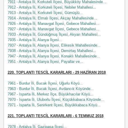
7911 - Antalya İli, Korkuteli İlçesi, Büyükköy Mahalesinde...
7912 - Antalya İli, Korkuteli İlçesi, Nebiler Mahallesi...
7913 - Antalya İli, Korkuteli İlçesi, Gümüşlü...
7914 - Antalya İli, Elmalı İlçesi, Akçay Mahallesinde...
7926 - Antalya İli, Manavgat İlçesi, Gebece Mahallesi...
7927 - Antalya İli, Manavgat İlçesi, Gebece Mahallesi...
7933 - Antalya İli, Gündoğmuş İlçesi, Akyarı Mahallesi...
7935 - Antalya İli, Alanya İlçesi...
7937 - Antalya İli, Alanya İlçesi, Elikesik Mahallesinde...
7938 - Antalya İli, Alanya İlçesi, Demirtaş Mahallesi...
7947 - Antalya İli, Alanya İlçesi, Konaklı Mahallesinde...
7951 - Antalya İli, Alanya İlçesi, Payallar ve...
220
. TOPLANTI TESCİL KARARLARI - 29 HAZİRAN 2018
7961 - Burdur İli, Bucak İlçesi, Uğurlu Köyü...
7963 - Burdur İli, Bucak İlçesi, Avdancık Köyünde...
7967 - Isparta İli, Merkez İlçe, Büyükhacılar Köyü...
7970 - Isparta İli, Uluborlu İlçesi, Küçükkabaca Köyünde...
7971 - Isparta İli, Senirkent İlçesi, Büyükkabaca Köyü...
221
. TOPLANTI TESCİL KARARLARI - 6 TEMMUZ 2018
7978 - Antalya İli, Gazipaşa İlçesi...