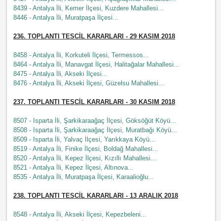
8439 - Antalya İli, Kemer İlçesi, Kuzdere Mahallesi...
8446 - Antalya İli, Muratpaşa İlçesi...
236
. TOPLANTI TESCİL KARARLARI - 29
KASIM
2018
8458 - Antalya İli, Korkuteli İlçesi, Termessos...
8464 - Antalya İli, Manavgat İlçesi, Halitağalar Mahallesi...
8475 - Antalya İli, Akseki İlçesi...
8476 - Antalya İli, Akseki İlçesi, Güzelsu Mahallesi...
237
. TOPLANTI TESCİL KARARLARI - 30
KASIM
2018
8507 - Isparta İli, Şarkikaraağaç İlçesi, Göksöğüt Köyü...
8508 - Isparta İli, Şarkikaraağaç İlçesi, Muratbağı Köyü...
8509 - Isparta İli, Yalvaç İlçesi, Yarıkkaya Köyü...
8519 - Antalya İli, Finike İlçesi, Boldağ Mahallesi...
8520 - Antalya İli, Kepez İlçesi, Kızıllı Mahallesi...
8521 - Antalya İli, Kepez İlçesi, Altınova...
8535 - Antalya İli, Muratpaşa İlçesi, Karaalioğlu...
238
. TOPLANTI TESCİL KARARLARI - 13 ARALIK 2018
8548 - Antalya İli, Akseki İlçesi, Kepezbeleni...