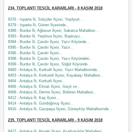
234
. TOPLANTI TESCİL KARARLARI - 8
KASIM
2018
8376 - Isparta İli, Sütçüler İlçesi, Yeşilyurt...
8379 - Isparta İli, Gönen İlçesinde...
8388 - Burdur İli, Ağlasun İlçesi, Sakarca Mahallesi...
8393 - Burdur İli, Yeşilova İlçesi, Başkuyu...
8394 - Burdur İli, Çavdır İlçesi, Yazır Köyünde...
8395 - Burdur İli, Çavdır İlçesi, Yazır...
8396 - Burdur İli, Çavdır İlçesi...
8398 - Burdur İli, Çavdır İlçesi, Yazır Köyündeki...
8399 - Burdur İli, Çavdır İlçesi, Söğüt Köyünde...
8400 - Antalya İli, Korkutli İlçesi, Yazır Mahallesinde...
8403 - Antalya İli, Korkuteli İlçesi, Kayabaşı Mahallesi...
8404 - Antalya İli, Korkutli İlçesi...
8406 - Antalya İli, Elmalı İlçesi, Geçit ve...
8408 - Antalya İli, Demre İlçesi, Belören Mahallesi...
8412 - Antalya İli, Kaş İlçesi...
8414 - Antalya İli, Gündoğmuş İlçesi...
8416 - Antalya İli, Gazipaşa İlçesi, Güneyköy Mahallesinde...
235
. TOPLANTI TESCİL KARARLARI - 9
KASIM
2018
8427 - Antalya İli, Akseki İlçesi, Aşağıaşıklar Mahallesi...