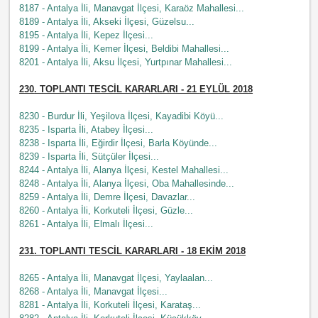
8187 - Antalya İli, Manavgat İlçesi, Karaöz Mahallesi...
8189 - Antalya İli, Akseki İlçesi, Güzelsu...
8195 - Antalya İli, Kepez İlçesi...
8199 - Antalya İli, Kemer İlçesi, Beldibi Mahallesi...
8201 - Antalya İli, Aksu İlçesi, Yurtpınar Mahallesi...
230
. TOPLANTI TESCİL KARARLARI - 21
EYLÜL
2018
8230 - Burdur İli, Yeşilova İlçesi, Kayadibi Köyü...
8235 - Isparta İli, Atabey İlçesi...
8238 - Isparta İli, Eğirdir İlçesi, Barla Köyünde...
8239 - Isparta İli, Sütçüler İlçesi...
8244 - Antalya İli, Alanya İlçesi, Kestel Mahallesi...
8248 - Antalya İli, Alanya İlçesi, Oba Mahallesinde...
8259 - Antalya İli, Demre İlçesi, Davazlar...
8260 - Antalya İli, Korkuteli İlçesi, Güzle...
8261 - Antalya İli, Elmalı İlçesi...
231
. TOPLANTI TESCİL KARARLARI - 18
EKİM
2018
8265 - Antalya İli, Manavgat İlçesi, Yaylaalan...
8268 - Antalya İli, Manavgat İlçesi...
8281 - Antalya İli, Korkuteli İlçesi, Karataş...