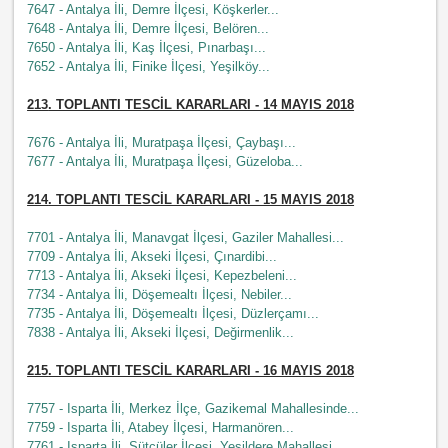
7647 - Antalya İli, Demre İlçesi, Köşkerler...
7648 - Antalya İli, Demre İlçesi, Belören...
7650 - Antalya İli, Kaş İlçesi, Pınarbaşı...
7652 - Antalya İli, Finike İlçesi, Yeşilköy...
213
. TOPLANTI TESCİL KARARLARI - 14 MAYIS 2018
7676 - Antalya İli, Muratpaşa İlçesi, Çaybaşı...
7677 - Antalya İli, Muratpaşa İlçesi, Güzeloba...
214
. TOPLANTI TESCİL KARARLARI - 15 MAYIS 2018
7701 - Antalya İli, Manavgat İlçesi, Gaziler Mahallesi...
7709 - Antalya İli, Akseki İlçesi, Çınardibi...
7713 - Antalya İli, Akseki İlçesi, Kepezbeleni...
7734 - Antalya İli, Döşemealtı İlçesi, Nebiler...
7735 - Antalya İli, Döşemealtı İlçesi, Düzlerçamı...
7838 - Antalya İli, Akseki İlçesi, Değirmenlik...
215
. TOPLANTI TESCİL KARARLARI - 16 MAYIS 2018
7757 - Isparta İli, Merkez İlçe, Gazikemal Mahallesinde...
7759 - Isparta İli, Atabey İlçesi, Harmanören...
7761 - Isparta İli, Sütçüler İlçesi, Yeşildere Mahallesi...