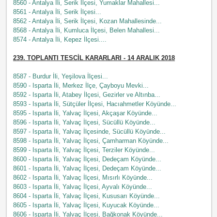
8560 - Antalya İli, Serik İlçesi, Yumaklar Mahallesi...
8561 - Antalya İli, Serik İlçesi...
8562 - Antalya İli, Serik İlçesi, Kozan Mahallesinde...
8568 - Antalya İli, Kumluca İlçesi, Belen Mahallesi...
8574 - Antalya İli, Kepez İlçesi....
239
. TOPLANTI TESCİL KARARLARI - 14 ARALIK 2018
8587 - Burdur İli, Yeşilova İlçesi...
8590 - Isparta İli, Merkez İlçe, Çayboyu Mevki...
8592 - Isparta İli, Atabey İlçesi, Gezirler ve Altınba...
8593 - Isparta İli, Sütçüler İlçesi, Hacıahmetler Köyünde...
8595 - Isparta İli, Yalvaç İlçesi, Akçaşar Köyünde...
8596 - Isparta İli, Yalvaç İlçesi, Sücüllü Köyünde...
8597 - Isparta İli, Yalvaç İlçesinde, Sücüllü Köyünde...
8598 - Isparta İli, Yalvaç İlçesi, Çamharman Köyünde...
8599 - Isparta İli, Yalvaç İlçesi, Terziler Köyünde...
8600 - Isparta İli, Yalvaç İlçesi, Dedeçam Köyünde...
8601 - Isparta İli, Yalvaç İlçesi, Dedeçam Köyünde...
8602 - Isparta İli, Yalvaç İlçesi, Mısırlı Köyünde...
8603 - Isparta İli, Yalvaç İlçesi, Ayvalı Köyünde...
8604 - Isparta İli, Yalvaç İlçesi, Kususarı Köyünde...
8605 - Isparta İli, Yalvaç İlçesi, Kuyucak Köyünde...
8606 - Isparta İli, Yalvaç İlçesi, Bağkonak Köyünde...