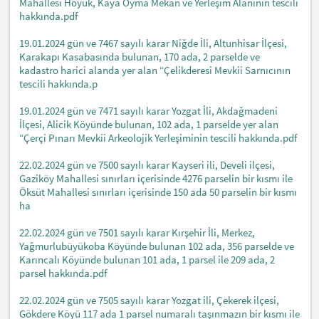
Mahallesi Höyük, Kaya Oyma Mekan ve Yerleşim Alanının tescili
hakkında.pdf
19.01.2024 gün ve 7467 sayılı karar Niğde İli, Altunhisar İlçesi,
Karakapı Kasabasında bulunan, 170 ada, 2 parselde ve
kadastro harici alanda yer alan “Çelikderesi Mevkii Sarnıcının
tescili hakkında.p
19.01.2024 gün ve 7471 sayılı karar Yozgat İli, Akdağmadeni
İlçesi, Alicik Köyünde bulunan, 102 ada, 1 parselde yer alan
“Çerçi Pınarı Mevkii Arkeolojik Yerleşiminin tescili hakkında.pdf
22.02.2024 gün ve 7500 sayılı karar Kayseri ili, Develi ilçesi,
Gaziköy Mahallesi sınırları içerisinde 4276 parselin bir kısmı ile
Öksüt Mahallesi sınırları içerisinde 150 ada 50 parselin bir kısmı
ha
22.02.2024 gün ve 7501 sayılı karar Kırşehir İli, Merkez,
Yağmurlubüyükoba Köyünde bulunan 102 ada, 356 parselde ve
Karıncalı Köyünde bulunan 101 ada, 1 parsel ile 209 ada, 2
parsel hakkında.pdf
22.02.2024 gün ve 7505 sayılı karar Yozgat ili, Çekerek ilçesi,
Gökdere Köyü 117 ada 1 parsel numaralı taşınmazın bir kısmı ile