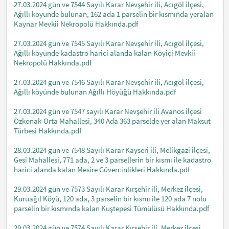
27.03.2024 gün ve 7544 Sayılı Karar Nevşehir ili, Acıgöl ilçesi,
Ağıllı köyünde bulunan, 162 ada 1 parselin bir kısmında yeralan
Kaynar Mevkii Nekropolü Hakkında.pdf
27.03.2024 gün ve 7545 Sayılı Karar Nevşehir ili, Acıgöl ilçesi,
Ağıllı köyünde kadastro harici alanda kalan Köyiçi Mevkii
Nekropolü Hakkında.pdf
27.03.2024 gün ve 7546 Sayılı Karar Nevşehir ili, Acıgöl ilçesi,
Ağıllı köyünde bulunan Ağıllı Höyüğü Hakkında.pdf
27.03.2024 gün ve 7547 sayılı Karar Nevşehir ili Avanos ilçesi
Özkonak-Orta Mahallesi, 340 Ada 363 parselde yer alan Maksut
Türbesi Hakkında.pdf
28.03.2024 gün ve 7548 Sayılı Karar Kayseri ili, Melikgazi ilçesi,
Gesi Mahallesi, 771 ada, 2 ve 3 parsellerin bir kısmı ile kadastro
harici alanda kalan Mesire Güvercinlikleri Hakkında.pdf
29.03.2024 gün ve 7573 Sayılı Karar Kırşehir ili, Merkez ilçesi,
Kuruağıl Köyü, 120 ada, 3 parselin bir kısmı ile 120 ada 7 nolu
parselin bir kısmında kalan Kuştepesi Tümülüsü Hakkında.pdf
29.03.2024 gün ve 7574 Sayılı Karar Kırşehir ili, Merkez ilçesi,