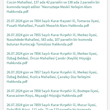
Cücün Mahallesi, 137 ada 42 parselin ve 138 ada 2 parselin bir
kısmında tespit edilen “Nevruztepe Mevkii Yerleşim Alanı
Hakkıında.pdf
25.07.2024 gün ve 7854 Sayılı Karar Kayseri ili, Tomarza ilçesi,
Pusatlı Mahallesi, Pusatlı Mezarlık Alanı Hakkında.pdf
26.07.2024 gün ve 7855 Sayılı Karar Kırşehir ili, Merkez ilçesi,
Nasuhdede Mahallesi, 583 ada, 107 parselin bir kısmında
bulunan Kurtocağı Tümülüsü Hakkında.pdf
26.07.2024 gün ve 7856 Sayılı Karar Kırşehir ili, Merkez ilçesi,
Özbağ Beldesi, Örcün Mahallesi Çandır (Keylik) Höyüğü
Hakkında.pdf
26.07.2024 gün ve 7857 Sayılı Karar Kırşehir ili, Merkez ilçesi,
Özbağ Beldesi, Kızılca Mahallesi, Çanakçı Düz Yerleşimi
Hakkında.pdf
26.07.2024 gün ve 7858 Sayılı Karar Kırşehir ili, Boztepe ilçesi,
Karacaören Köyü, Akçaağıl Höyüğü Hakkında.pdf
26.07.2024 gün ve 7859 Sayılı Karar Kırşehir ili, Mucur ilçesi,
Dağçifliği Köyü, 111 ada, 71 ve 123 parselin bir kısmında