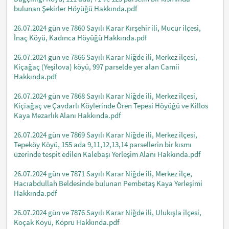
bulunan Şekirler Höyüğü Hakkında.pdf
26.07.2024 gün ve 7860 Sayılı Karar Kırşehir ili, Mucur ilçesi,
İnaç Köyü, Kadınca Höyüğü Hakkında.pdf
26.07.2024 gün ve 7866 Sayılı Karar Niğde ili, Merkez ilçesi,
Kiçağaç (Yeşilova) köyü, 997 parselde yer alan Camii
Hakkında.pdf
26.07.2024 gün ve 7868 Sayılı Karar Niğde ili, Merkez ilçesi,
Kiçiağaç ve Çavdarlı Köylerinde Ören Tepesi Höyüğü ve Killos
Kaya Mezarlık Alanı Hakkında.pdf
26.07.2024 gün ve 7869 Sayılı Karar Niğde ili, Merkez ilçesi,
Tepeköy Köyü, 155 ada 9,11,12,13,14 parsellerin bir kısmı
üzerinde tespit edilen Kalebaşı Yerleşim Alanı Hakkında.pdf
26.07.2024 gün ve 7871 Sayılı Karar Niğde ili, Merkez ilçe,
Hacıabdullah Beldesinde bulunan Pembetaş Kaya Yerleşimi
Hakkında.pdf
26.07.2024 gün ve 7876 Sayılı Karar Niğde ili, Ulukışla ilçesi,
Koçak Köyü, Köprü Hakkında.pdf