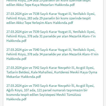
Fehimli Köyü, 254 ada 29 parselin bir kısmı üzerinde tespit
edilen Akkız Tepe Kaya Mezarları Hakkında.pdf
27.03.2024 gün ve 7538 Sayılı Karar Yozgat ili, Yenifakılı ilçesi,
Fehimli Köyü, 283 ada 29 parselin bir kısmı üzerinde tespit
edilen Akkız Tepe Yerleşim Alanı Hakkında.pdf
27.03.2024 gün ve 7539 Sayılı Karar Yozgat ili, Yenifakılı ilçesi,
Fehimli Köyü, 378 ada 31 parselde yer alan Mezarlık Alanı-I’in
Hakkında.pdf
27.03.2024 gün ve 7540 Sayılı Karar Yozgat ili, Yenifakılı ilçesi,
Fehimli Köyü, 378 ada 34 parselde yer alan Mezarlık Alanı-II’nin
Hakkında.pdf
27.03.2024 gün ve 7542 Sayılı Karar Nevşehir ili, Acıgöl ilçesi,
Tatlarin Beldesi, Kale Mahallesi, Kurtderesi Mevkii Kaya Oyma
Mekanlar Hakkında.pdf
27.03.2024 gün ve 7543 Sayılı Karar Nevşehir İli, Acıgöl İlçesi,
Ağıllı Köyü, 107 ada, 121 parsel numaralı taşınmazın bir
kısmında tespit edilen Seyistepesi Mevkii Tümülüsü
Hakkında.pdf